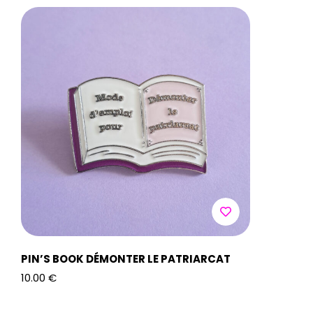
PIN’S BOOK DÉMONTER LE PATRIARCAT
PIN’S BO
10.00
€
10.00
€