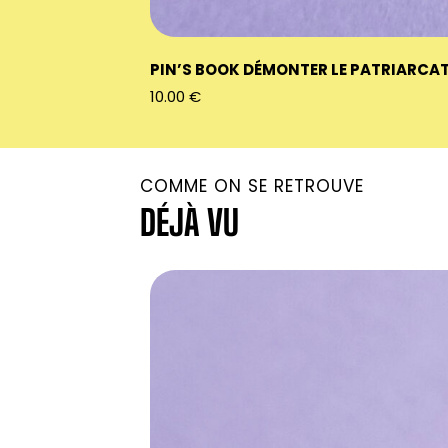
PIN’S BOOK DÉMONTER LE PATRIARCA
10.00
€
COMME ON SE RETROUVE
DÉJÀ VU