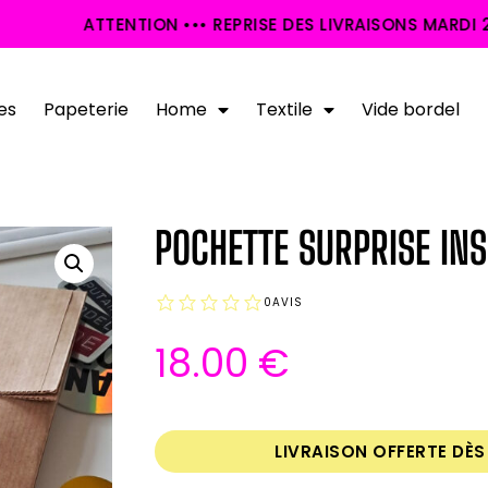
 ••• REPRISE DES LIVRAISONS MARDI 25 AOÛT •••
es
Papeterie
Home
Textile
Vide bordel
POCHETTE SURPRISE INS
0
AVIS
18.00
€
LIVRAISON OFFERTE DÈ