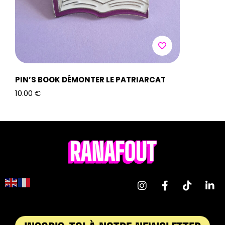
PIN’S BOOK DÉMONTER LE PATRIARCAT
PIN’S BO
10.00
€
10.00
€