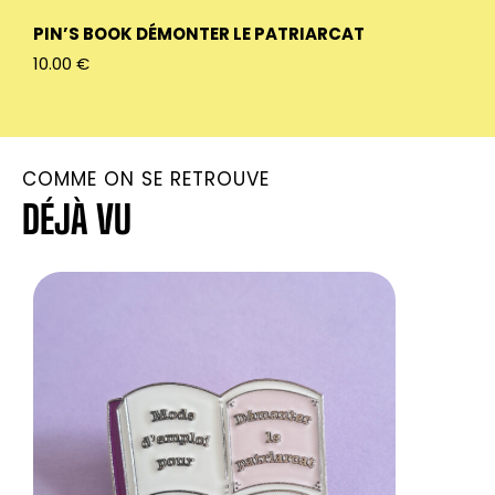
PIN’S BOOK DÉMONTER LE PATRIARCAT
PIN’S BO
10.00
€
10.00
€
COMME ON SE RETROUVE
DÉJÀ VU