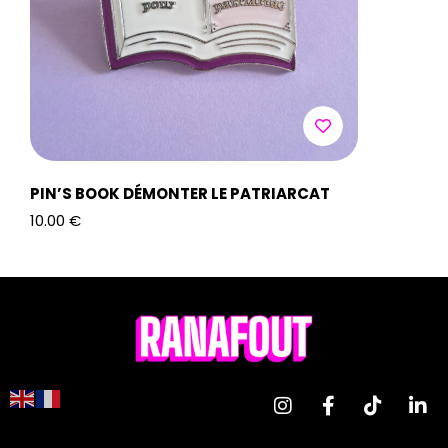
PIN’S BOOK DÉMONTER LE PATRIARCAT
PIN’S BO
10.00
€
10.00
€