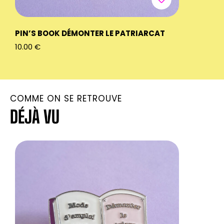
PIN’S BOOK DÉMONTER LE PATRIARCAT
PIN’S BO
10.00
€
10.00
€
COMME ON SE RETROUVE
DÉJÀ VU